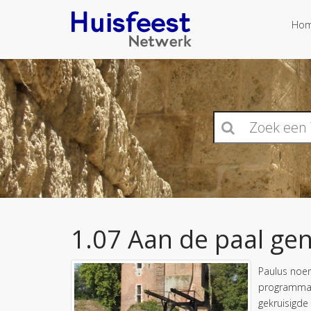
Ho
1.07 Aan de paal ge
Paulus noem
programma g
gekruisigde