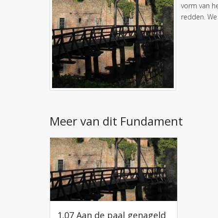
vorm van he
redden. We 
Meer van dit Fundament
1.07
Aan de paal genageld